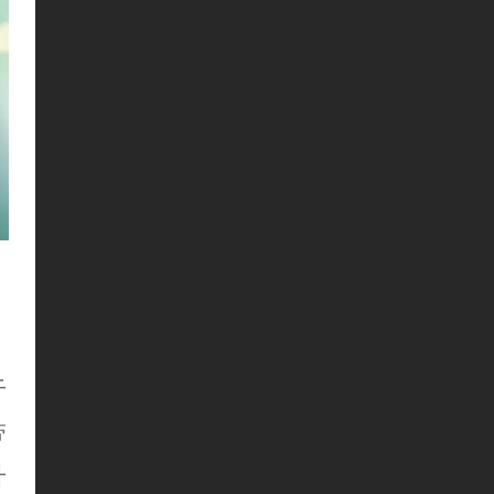
于
带
升